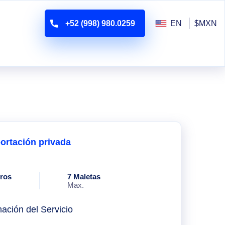
+52 (998) 980.0259
EN
$MXN
ortación privada
eros
7 Maletas
Max.
mación del Servicio