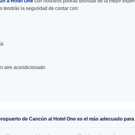
un a Hotel One
con nosotros podrás disfrutar de la mejor exper
os tendrás la seguridad de contar con:
da
n aire acondicionado
aeropuerto de Cancún al Hotel One es el más adecuado para