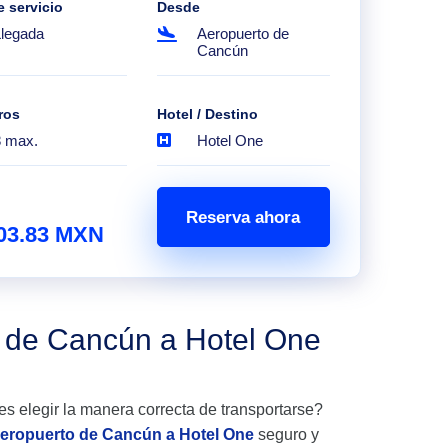
e servicio
Desde
Llegada
Aeropuerto de
Cancún
ros
Hotel / Destino
8 max.
Hotel One
Reserva ahora
03.83 MXN
o de Cancún a Hotel One
es elegir la manera correcta de transportarse?
aeropuerto de Cancún a Hotel One
seguro y