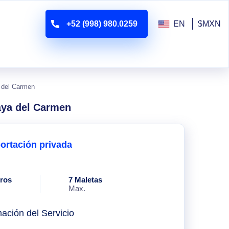
+52 (998) 980.0259
EN
$MXN
a del Carmen
aya del Carmen
ortación privada
eros
7 Maletas
Max.
mación del Servicio