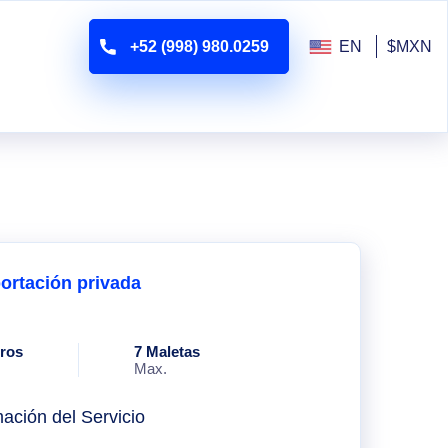
+52 (998) 980.0259
EN
$MXN
ortación privada
eros
7 Maletas
Max.
mación del Servicio