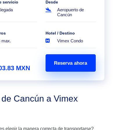
e servicio
Desde
Llegada
Aeropuerto de
Cancún
ros
Hotel / Destino
8 max.
Vimex Condo
Reserva ahora
03.83 MXN
o de Cancún a Vimex
es elegir la manera correcta de transportarse?