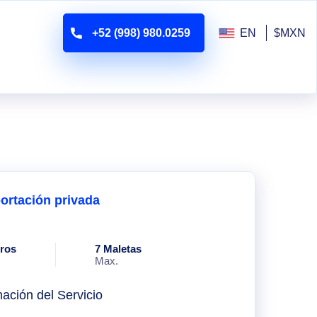
+52 (998) 980.0259
EN
$MXN
ortación privada
eros
7 Maletas
Max.
mación del Servicio