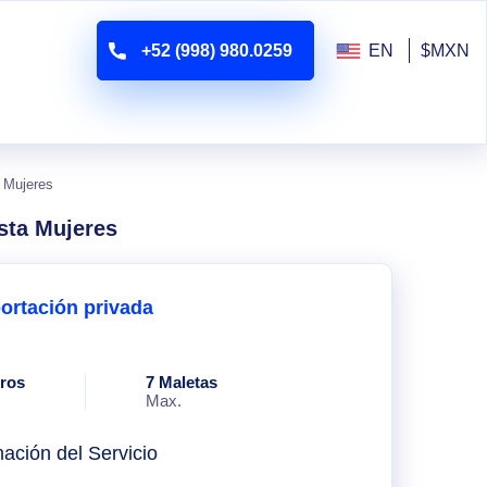
+52 (998) 980.0259
EN
$MXN
 Mujeres
sta Mujeres
ortación privada
eros
7 Maletas
Max.
mación del Servicio