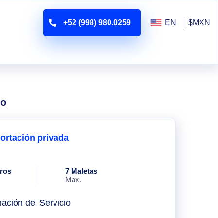
+52 (998) 980.0259
EN
$MXN
lo
ortación privada
eros
7 Maletas
Max.
mación del Servicio