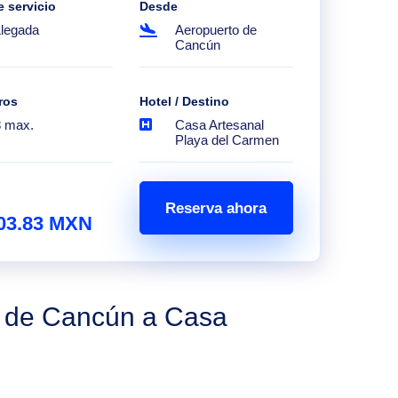
e servicio
Desde
Llegada
Aeropuerto de
Cancún
ros
Hotel / Destino
8 max.
Casa Artesanal
Playa del Carmen
Reserva ahora
03.83 MXN
o de Cancún a Casa