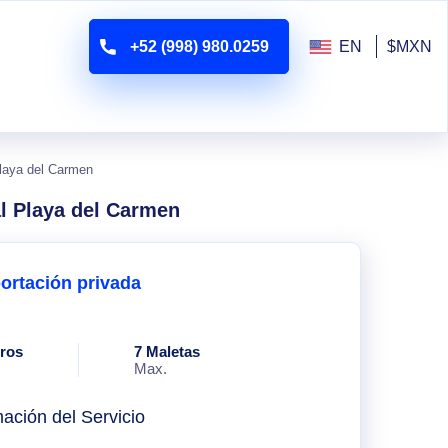
+52 (998) 980.0259
EN
$MXN
Playa del Carmen
al Playa del Carmen
ortación privada
eros
7 Maletas
Max.
mación del Servicio